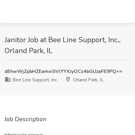
Janitor Job at Bee Line Support, Inc.,
Orland Park, IL
dEhwWjZpbHZEamxiSVlYYXJyOCs4bGUzaFE9PQ==
Bee Line Support, Inc.
Orland Park, IL
Job Description
Información general