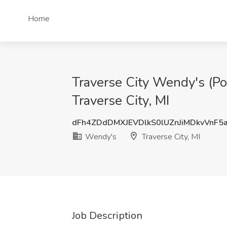
Home
Traverse City Wendy's (Po
Traverse City, MI
dFh4ZDdDMXJEVDlkS0lUZnJiMDkvVnF5
Wendy's
Traverse City, MI
Job Description